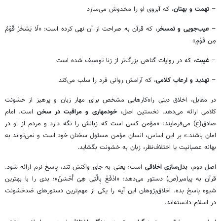
–
تهمت و بهتان
، که آبروی او را مخدوش می‌سازد
–
عیب‌جویی و تمسخر
، که قرآن به صراحت از آن نهی کرده است: «لَا یَسْخَرْ قَوْمٌ
مِن قَوْمٍ»
–
غیبت
، که در روایات گناهی بزرگ‌تر از زنا توصیف شده است
–
تهدید و ارعاب کلامی
، که آرامش روانی فرد را سلب می‌کند
در مقابل، اخلاق دینی راه‌کارهایی مشخص برای مهار زبان و پرهیز از خشونت
کلامی ارائه می‌دهد. نخستین اصل،
خودمهاری و مراقبت در سخن
است. امام
صادق(ع) می‌فرمایند: «مؤمن کسی است که زبانش را نگه دارد و مردم از او در
امان باشند.» بر این اساس، انسان مؤمن مسئول سخنان خود است و نمی‌تواند به
بهانه عصبانیت یا اختلاف‌نظر، زبان به خشونت بگشاید.
اصل دوم،
بدل‌سازی اخلاقی
است؛ یعنی به جای واکنش تند، پاسخ نرم ارائه شود.
قرآن به پیامبر(ص) دستور می‌دهد: «ادْفَعْ بِالَّتِی هِیَ أَحْسَنُ»؛ بدی را با بهترین
شیوه پاسخ بده. اخلاق‌پژوهان این آیه را یکی از مهم‌ترین دستورهای ضدخشونت
در اسلام دانسته‌اند.