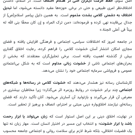
اصل سوم،
حفظ حرمت دیگران حتی در هنگام اختلاف
است. در اسلام، داشتن
اختلاف‌نظر امری طبیعی و حتی در برخی حوزه‌ها مفید دانسته می‌شود، اما
تبدیل
اختلاف به دشمنی کلامی بشدت مذموم
است. به همین دلیل پیامبر اسلام(ص) از
جدال بی‌فایده نهی کرده و فرموده‌اند: «من ترک المراء و إن کان محقّا بنی الله له
بیتاً فی أعلی الجنة.»
در جامعه امروز که اختلافات سیاسی، اجتماعی و فرهنگی افزایش یافته و فضای
مجازی امکان انتشار آسان خشونت کلامی را فراهم کرده، رعایت اخلاق گفتاری
بیش از گذشته اهمیت یافته است. برخی تحلیل‌گران معتقدند که بخشی از
بحران‌های اجتماعی ناشی از
خشونت زبانی مداوم
است که به شکل بی‌اعتمادی
عمومی و فروپاشی سرمایه اجتماعی خود را نشان می‌دهد.
کارشناسان رسانه نیز هشدار می‌دهند که
خشونت کلامی در رسانه‌ها و شبکه‌های
اجتماعی
چند برابر خشونت در روابط روزمره اثر می‌گذارد؛ زیرا مخاطبان بیشتری در
معرض آن قرار می‌گیرند و بازتولید آن آسان‌تر می‌شود. آنان تأکید دارند که فضای
رسانه‌ای نیازمند اخلاق‌واره دینی مبتنی بر احترام، انصاف و پرهیز از تحقیر است.
در نهایت، اخلاق دینی بر این اصل استوار است که
زبان می‌تواند یا ابزار رحمت
باشد یا ابزار خشونت
؛ و انتخاب این مسیر در اختیار انسان است. مهار زبان نه تنها
یک فضیلت اخلاقی، بلکه شرط لازم برای سلامت روانی و اجتماعی جامعه محسوب