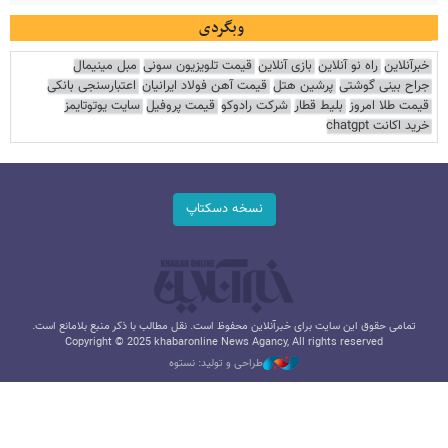
وبگردی
خبرآنلاین
راه نو آنلاین
بازی آنلاین
قیمت تلویزیون سونی
مبل مینیمال
جراح بینی گوشتی
پرشین هتل
قیمت آهن فولاد ایرانیان
اعتبارسنجی بانکی
قیمت طلا امروز
بلیط قطار
شرکت رادوکو
قیمت پروفیل
سایت یوتوتایمز
خرید اکانت chatgpt
نسخه دسکتاپ
تمامی حقوق این سایت برای خبرآنلاین محفوظ است. نقل مطالب با ذکر منبع بلامانع است.
Copyright © 2025 khabaronline News Agancy, All rights reserved
طراحی و تولید: نستوه