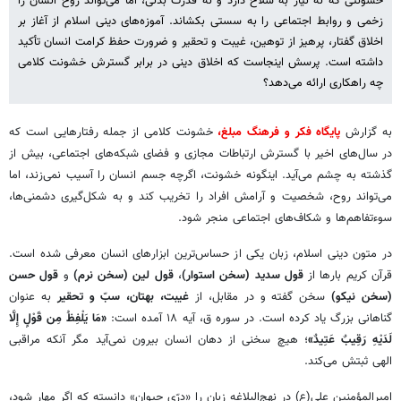
خشونتی که نه نیاز به سلاح دارد و نه قدرت بدنی، اما می‌تواند روح انسان را
زخمی و روابط اجتماعی را به سستی بکشاند. آموزه‌های دینی اسلام از آغاز بر
اخلاق گفتار، پرهیز از توهین، غیبت و تحقیر و ضرورت حفظ کرامت انسان تأکید
داشته است. پرسش اینجاست که اخلاق دینی در برابر گسترش خشونت کلامی
چه راهکاری ارائه می‌دهد؟
به گزارش
پایگاه فکر و فرهنگ مبلغ،
خشونت کلامی از جمله رفتارهایی است که
در سال‌های اخیر با گسترش ارتباطات مجازی و فضای شبکه‌های اجتماعی، بیش از
گذشته به چشم می‌آید. اینگونه خشونت، اگرچه جسم انسان را آسیب نمی‌زند، اما
می‌تواند روح، شخصیت و آرامش افراد را تخریب کند و به شکل‌گیری دشمنی‌ها،
سوءتفاهم‌ها و شکاف‌های اجتماعی منجر شود.
در متون دینی اسلام، زبان یکی از حساس‌ترین ابزارهای انسان معرفی شده است.
قرآن کریم بارها از
قول سدید (سخن استوار)
،
قول لین (سخن نرم)
و
قول حسن
(سخن نیکو)
سخن گفته و در مقابل، از
غیبت، بهتان، سبّ و تحقیر
به عنوان
گناهانی بزرگ یاد کرده است. در سوره ق، آیه ۱۸ آمده است:
«مَا یَلْفِظُ مِن قَوْلٍ إِلَّا
لَدَیْهِ رَقِیبٌ عَتِیدٌ»
؛ هیچ سخنی از دهان انسان بیرون نمی‌آید مگر آنکه مراقبی
الهی ثبتش می‌کند.
امیرالمؤمنین علی(ع) در نهج‌البلاغه زبان را «درّی حیوان» دانسته که اگر مهار شود،