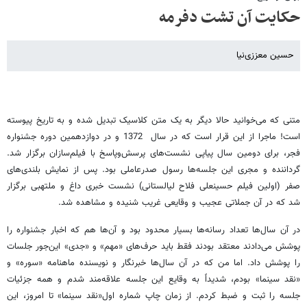
حکایت آن تشت دفرمه
حسین معززی‌نیا
متنی
که
می
خوانید
حالا
دیگر
به
یک
متن
کلاسیک
تبدیل
شده
و
به
تاریخ
پیوسته
است
!
ماجرا
از
این
قرار
است
که
در
سال
1372
و
در
دوازدهمین
دوره
جشنواره
فجر،
برای
دومین
سال
پیاپی
نشست
های
پرسش
وپاسخ
با
فیلم
سازان
برگزار
شد
.
گرداننده
و
مجری
این
جلسه
ها
رسول
صدرعاملی
بود
.
پس
از
نمایش
بلندی
های
صفر
(
اولین
فیلم
حسینعلی
فلاح
لیالستانی
)
نشست
خبری
داغ
و
ملتهبی
برگزار
شد
که
در
آن
جملاتی
عجیب
و
وقایعی
غریب
شنیده
و
مشاهده
شد
.
در
آن
‌
سال
ها
تعداد
رسانه
ها
بسیار
محدود
بود
و
آن
ها
هم
که
اخبار
جشنواره
را
پوشش
می
دادند
معتقد
بودند
فقط
باید
حرف
های
«
مهم
»
و
«
جدی
»
این
جور
جلسات
را
پوشش
داد
.
اما
من
که
در
آن
‌
سال
ها
خبرنگار
و
نویسنده
ماهنامه
«
سوره
»
و
«
نقد
سینما
»
بودم،
شدیداً
به
وقایع
این
جلسه
علاقه
مند
شدم
و
همه
جزئیات
جلسه
را
ثبت
و
ضبط
کردم
.
از
زمان
چاپ
شماره
اول
«
نقد
سینما
»
تا
امروز،
این