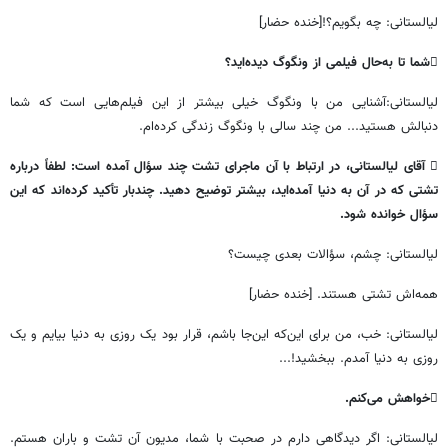
لیالستانی
:
چه
بگویم؟
![
خنده
حضار
]

شما
تا
به
حال
فیلمی
از
ونگوگ
دیده
اید؟
لیالستانی
:
آشنایی
من
با
ونگوگ
خیلی
بیشتر
از
این
فیلم
هایی
است
که
شما
دنبالش
هستید
...
من
چند
سالی
با
ونگوگ
زندگی
‌
کرده
ام
.

آقای
لیالستانی،
در
ارتباط
با
آن
ماجرای
تشت
چند
سؤال
آمده
است
:
لطفاً
درباره
تشتی
که
در
آن
به
دنیا
آمده
اید،
بیشتر
توضیح
دهید
.
چندبار
تأکید
کرده
اند
که
این
سؤال
خوانده
شود
.
لیالستانی
:
چشم،
سؤالات
بعدی
چیست؟
همه
اش
تشتی
هستند
. [
خنده
حضار
]
لیالستانی
:
خب،
من
برای
این
که
این
جا
باشم،
قرار
بود
یک
روزی
به
دنیا
بیایم
و
یک
روزی
به
دنیا
آمدم
.
ببخشید
!...

خواهش
می
کنم
.
لیالستانی
:
اگر
دیدگاهی
دارم
در
صحبت
با
شما،
مدیون
آن
تشت
و
باران
هستم
.