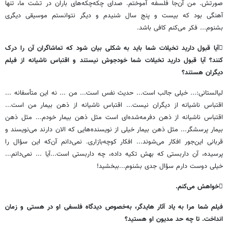
صورتش
.
من
آن
جا
فلسفه
آموختم
.
صدای
چکه
چکه
های
باران
در
تشت
ما،
تنها
آهنگی
بود
که
بیست
و
پنج
سال
شنیدم
و
دیگر
نتوانستم
موسیقی
دیگری
بشنوم
...
فکر
می
کنم
کافی
باشد
.

آیا
قبول
دارید
تخیلات
شما
باید
به
شکلی
بیان
شود
که
تماشاگران
آن
را
درک
کنند؟
آیا
قبول
دارید
تخیلات
شما
خودجوش
نیستند
و
اقتباس
ناشیانه
از
فیلم
دیگران
هستند؟
لیالستانی
:...
خیلی
جالب
است
...
حدیث
نفس
است
...
من
...
نه
این
متأسفانه
...
اقتباس
ناشیانه
از
دیگران
نیست
...
اقتباس
ناشیانه
از
ذهن
بیمار
من
است
...
اقتباس
ناشیانه
از
ذهن
دفرمه
شده
ای
است
مثل
ذهن
بیمار
خودم
...
مثل
ذهن
بیمار
پرسشگر
...
مثل
ذهن
بیمار
خیلی
از
نویسنده
هایی
که
الان
دارند
می
نویسند
و
قربانی
این
جور
افکار
می
شوند
...
افکار
کوچه
بازاری
.
نمی
دانم
آن
که
این
سؤال
را
پرسیده،
آن
داربستی
که
بهش
تکیه
داده،
چه
داربستی
است
...
آیا
...
نمی
دانم
...
خیلی
دوست
دارم
سؤال
جدی
بشنوم
...
ببخشید
!

خواهش
می
کنم
.
فیلم
شما
مرا
به
یاد
آثار
هایدگر،
به
خصوص
دیدگاه
فلسفی
او
در
هستی
و
زمان
انداخت
.
تا
چه
حد
مدیون
او
هستید؟