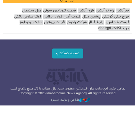
خبرآنلاین
راه نو آنلاین
بازی آنلاین
قیمت تلویزیون سونی
مبل مینیمال
جراح بینی گوشتی
پرشین هتل
قیمت آهن فولاد ایرانیان
اعتبارسنجی بانکی
قیمت طلا امروز
بلیط قطار
شرکت رادوکو
قیمت پروفیل
سایت یوتوتایمز
خرید اکانت chatgpt
نسخه دسکتاپ
تمامی حقوق این سایت برای خبرآنلاین محفوظ است. نقل مطالب با ذکر منبع بلامانع است.
Copyright © 2025 khabaronline News Agancy, All rights reserved
طراحی و تولید: نستوه