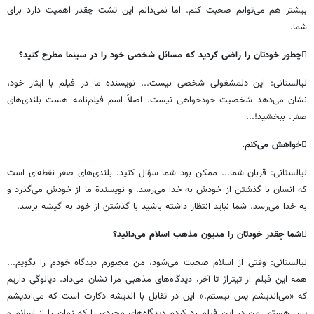
بیشتر
هم
می
توانم
صحبت
کنم
.
اما
نمی
دانم
این
تشت
چقدر
اهمیت
دارد
برای
شما
.

چطور
خودتان
را
راضی
کردید
که
مسائل
شخصی
خود
را
در
سینما
مطرح
کنید؟
لیالستانی
:
این
دلمشغولی
شخصی
نیست
...
نویسنده
ما
در
فیلم
با
ایثار
خود،
نشان
می
دهد
شخصیت
خودخواهی
نیست
.
اصلاً
اسم
فیلم
نامه
هست
بلندی
های
صفر
.
ببخشید
!...

خواهش
می
کنم
.
لیالستانی
:
قربان
شما
...
ممکن
بود
شما
سؤال
کنید
.
بلندی
های
صفر
نقطه
ای
است
که
انسان
با
گذشتن
از
خودش
به
خدا
می
رسد
.
و
نویسندة
ما
از
خودش
می
گذرد
و
به
خدا
می
رسد
.
شما
نباید
انتظار
داشته
باشید
با
گذشتن
از
خود
به
گیشه
برسد
.

شما
چقدر
خودتان
را
مدیون
مذهب
اسلام
می
دانید؟
لیالستانی
:
وقتی
از
اسلام
صحبت
می
شود،
من
مجبورم
دیدگاه
خودم
را
بگویم
...
همه
این
فیلم
از
تیتراژ
تا
آخر،
دیدگاه
های
مذهبی
مرا
نشان
می
داد
.
دیالوگی
داریم
که
«
می
اندیشم
پس
نیستم
.»
این
در
تقابل
با
اندیشه
دکارت
است
که
می
اندیشم
پس
هستم
.
من
در
این
فیلم
رد
کردم
دیدگاه
های
مجردی
را
که
زمان
را
از
اسلام
و