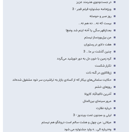
در جست‌وجوی هنرمند عزیز
ویژه‌نامه جشنواره فیلم فجر - 3
روز صبر و حوصله
بیست که نه... ده هم نه...
بعدازظهر سگی یا آخه اینم شد وضع!
من بیل‌بوردساز نیستم
هفت دلاور در رستوران
چنین گذشت بر ما... 3
کره زمین با خون دل به دور خورشید می‌گردد
تکرار شکست
ژرفاکاوی در کُنه ذات
حکایت سلمانی‌های بیکار که از کسادی بازار به تراشیدن سر خود مشغول شده‌اند
روزهای خشم
آخرین ناکجاآباد کاپولا
مرور سینمای بین‌الملل
درباره نظارت
لیلی و مجنون تحت ویندوز - 3
میلانی: من چهل و هشت سالم است دروغگو هم نیستم
و«درباره الی...» وارد جشنواره می شود