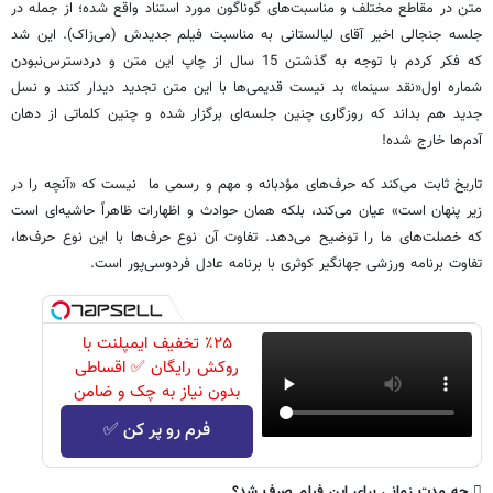
متن
در
مقاطع
مختلف
و
مناسبت
های
گوناگون
مورد
استناد
واقع
شده؛
از
جمله
در
جلسه
جنجالی
اخیر
آقای
لیالستانی
به
مناسبت
فیلم
جدیدش
(
می
زاک
).
این
شد
که
فکر
کردم
با
توجه
به
گذشتن
15
سال
از
چاپ
این
متن
و
دردسترس
نبودن
شماره
اول
«
نقد
سینما
»
بد
نیست
قدیمی
ها
با
این
متن
تجدید
دیدار
کنند
و
نسل
جدید
هم
بداند
که
روزگاری
چنین
جلسه
ای
برگزار
شده
و
چنین
کلماتی
از
دهان
آدم
ها
خارج
شده
!
تاریخ
ثابت
می
کند
که
حرف
های
مؤدبانه
و
مهم
و
رسمی
ما
نیست
که
«
آنچه
را
در
زیر
پنهان
است
»
عیان
می
کند،
بلکه
همان
حوادث
و
اظهارات
ظاهراً
حاشیه
ای
است
که
خصلت
های
ما
را
توضیح
می
دهد
.
تفاوت
آن
نوع
حرف
ها
با
این
نوع
حرف
ها،
تفاوت
برنامه
ورزشی
جهانگیر
کوثری
با
برنامه
عادل
فردوسی
پور
است
.
٪۲۵ تخفیف ایمپلنت با
روکش رایگان ✅ اقساطی
بدون نیاز به چک و ضامن
فرم رو پر کن ✅

چه
مدت
زمانی
برای
این
فیلم
صرف
شد؟