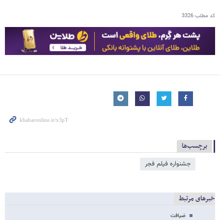
کد مطلب
3326
برچسب‌ها
جشنواره فیلم فجر
خبرهای مرتبط
ضیافت