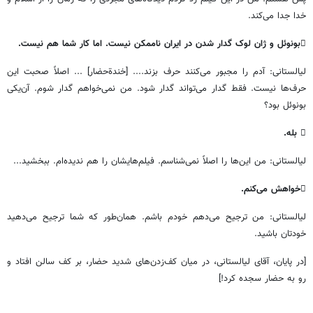
خدا
جدا
می
کند
.

بونوئل
و
ژان
‌
لوک
گدار
شدن
در
ایران
ناممکن
نیست
.
اما
کار
شما
هم
نیست
.
لیالستانی
:
آدم
را
مجبور
می
کنند
حرف
بزند
.... [
خندةحضار
] ...
اصلاً
صحبت
این
حرف
ها
نیست
.
فقط
گدار
می
تواند
گدار
شود
.
من
نمی
خواهم
گدار
شوم
.
آن
یکی
بونوئل
بود؟

بله
.
لیالستانی
:
من
این
ها
را
اصلاً
نمی
شناسم
.
فیلم
هایشان
را
هم
ندیده
ام
.
ببخشید
...

خواهش
می
کنم
.
لیالستانی
:
من
ترجیح
می
دهم
خودم
باشم
.
همان
طور
که
شما
ترجیح
می
دهید
خودتان
باشید
.
[
در
پایان،
آقای
لیالستانی،
در
میان
کف
زدن
های
شدید
حضار،
بر
کف
سالن
افتاد
و
رو
به
حضار
سجده
کرد
!]