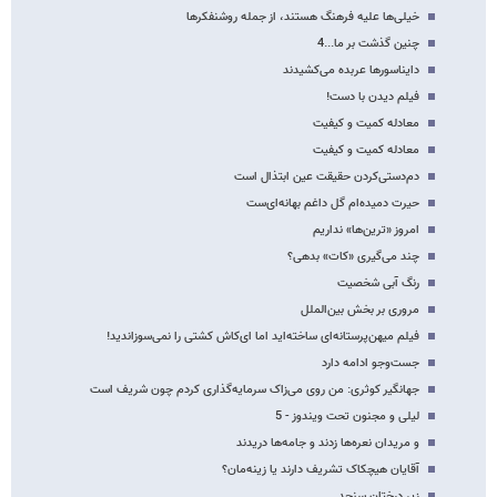
خیلی‌ها علیه فرهنگ هستند، از جمله روشنفکرها
چنین گذشت بر ما...4
دایناسورها عربده می‌کشیدند
فیلم دیدن با دست!
معادله کمیت و کیفیت
معادله کمیت و کیفیت
دم‌دستی‌کردن حقیقت عین‌ ابتذال است
حیرت دمیده‌ام گل داغم بهانه‌ای‌ست
امروز «ترین‌ها» نداریم
چند می‌گیری «کات» بدهی؟
رنگ آبی شخصیت
مروری بر بخش بین‌الملل
فیلم میهن‌پرستانه‌ای ساخته‌اید اما ای‌کاش کشتی را نمی‌سوزاندید!
جست‌وجو ادامه دارد
جهانگیر کوثری: من روی می‌زاک سرمایه‌گذاری کردم چون شریف است
لیلی و مجنون تحت ویندوز - 5
و مریدان نعره‌ها زدند و جامه‌ها دریدند
آقایان هیچکاک تشریف دارند یا ز‌ینه‌مان؟
زیر درختان سنجد