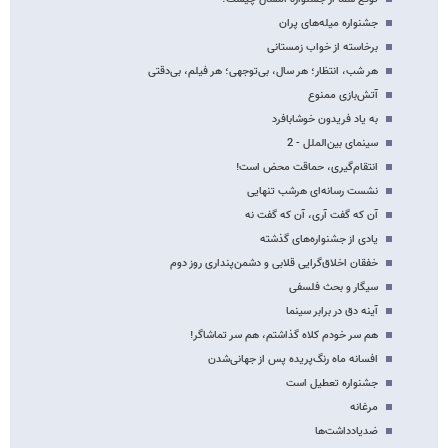
جشنواره میله‌های پران
برخاسته از خواب زمستانی
هر شب، انتظار؛ هر سال، بی‌توجهی؛ هر فیلم، بی‌دقتی
آتش‌بازی ممنوع
به یاد فریدون خوشابافرد
سینمای بین‌الملل - 2
انتقام‌گیری، حماقت محض است!
نشست رسانه‌ای هرشب تنهایی
آن که گفت آری، آن که گفت نه
یادی از جشنواره‌های گذشته
خفقان اخلاق‌گرایی قلابی و دشمن‌پنداری روز دوم
سیگار و بحث فلسفی
آینه دق در برابر سینما
هم سر خودم کلاه گذاشتم، هم سر تماشاگر!
افسانه ماه رنگ‌پریده پس از جهانی‌شدن
جشنواره تعطیل است
مرغانه
ضدیادداشت‌ها