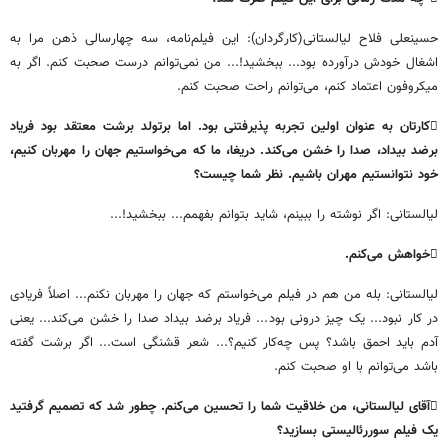
حسینعلی
فلاح
‌
لیالستانی
(
کارگردان
):
این
فیلم
نامه،
سه
چهارسالی
ذهن
مرا
به
اشغال
خودش
درآورده
بود
...
ببخشید
!...
من
نمی
توانم
درست
صحبت
کنم
.
اگر
به
میکروفون
اعتماد
کنم،
می
توانم
راحت
صحبت
کنم
.

کارتان
به
عنوان
اولین
تجربه
پذیرفتنی
بود
.
اما
برتولد
برشت
معتقد
بود
فریاد
برضد
بیداد،
صدا
را
خشن
می
کند
.
دریغا،
ما
که
می
خواستیم
جهان
را
مهربان
کنیم،
خود
نتوانستیم
مهران
باشیم
.
نظر
شما
چیست؟
لیالستانی
:
اگر
نوشته
را
ببینم،
شاید
بتوانم
بفهمم
...
ببخشید
!...

خواهش
می
کنم
.
لیالستانی
:
بله
من
هم
در
فیلم
می
خواستم
که
جهان
را
مهربان
نکنم
...
اصلاً
فریادی
در
کار
نبود
...
یک
چیز
درونی
بود
...
فریاد
برضد
بیداد
صدا
را
خشن
می
کند
...
یعنی
آدم
باید
احمق
باشد؟
پس
چه
کار
کنیم؟
...
شعر
قشنگی
است
...
اگر
برشت
گفته
باشد
می
توانم
با
او
صحبت
کنم
.

آقای
لیالستانی،
من
خلاقیت
شما
را
تحسین
می
کنم
.
چطور
شد
که
تصمیم
گرفتید
یک
فیلم
سوررئالیستی
بسازید؟