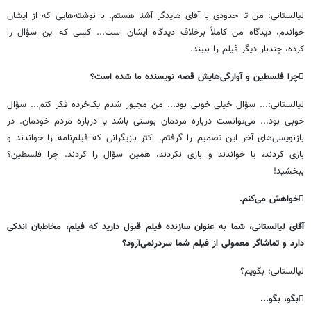
لیالستانی
:
من
تا
حدودی
با
آقای
هایدگر
آشنا
هستم
.
با
نوشته
هایی
که
از
ایشان
خواندم،
دیدگاه
من
کاملاً
برخلاف
دیدگاه
ایشان
است
...
کسی
که
این
سؤال
را
کرده،
چندبار
دیگر
فیلم
را
ببیند
.

چرا
فلسطین
و
آوارگی
هایش
قصه
نویسنده
ما
شده
است؟
لیالستانی
:...
سؤال
خیلی
خوبی
بود
...
من
مجبور
شدم
یک
خرده
فکر
کنم
...
سؤال
خوبی
بود
...
می
توانست
درباره
مردمان
بوسنی
باشد
یا
درباره
مردم
خودمان
.
در
بازنویسی
های
آخر
این
تصمیم
را
گرفتم
.
اکثر
بازیگرانی
که
فیلم
نامه
را
خواندند
و
بازی
کردند،
یا
خواندند
و
بازی
نکردند،
همین
سؤال
را
کردند
.
چرا
فلسطین؟
ببخشید
!

خواهش
می
کنم
.
آقای
لیالستانی،
شما
به
عنوان
سازنده
فیلم
قبول
دارید
که
فیلم،
مخاطبان
اندکی
دارد
و
تماشاگر
معمولی
از
فیلم
شما
سردرنمی
آرود؟
لیالستانی
:
بگویم؟

بگو،
بگو
...