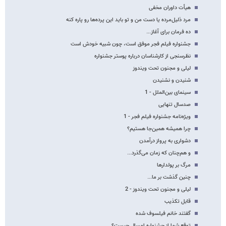
هیأت داوران مخفی
مرد ذلیل‌مرده یا دست من و تو باید این پرده‌ها رو پاره کنه
ده فرمان برای آغاز...
جشنواره فیلم فجر موفق است، چون شبیه خودش است
نظرسنجی از کارشناسان درباره پوستر جشنواره
لیلی و مجنون تحت ویندوز
شنیدن و نشنیدن
سینمای بین‌الملل - 1
صدسال تنهایی
ویژه‌نامه جشنواره فیلم فجر - 1
چرا همیشه همین‌جا هستیم؟
دشواری به پرواز درآمدن
و هم‌چنان که زمان می‌گذرد...
مرگ بر پولدارها
چنین گذشت بر ما...
لیلی و مجنون تحت ویندوز - 2
قابل تکذیب
گفتند خانم فیلسوف شده
توقع شما از جشنواره امسال چیست؟