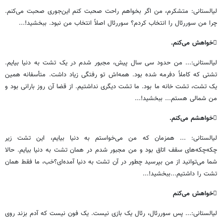
لیالستانی
:
متشکرم،
من
اگر
بخواهم
راحت
صحبت
کنم
این
جوری
صحبت
می
کنم
.
چرا
من
سوررئال
را
انتخاب
کردم؟
سوررئال
اصلاً
انتخاب
من
نبود
.
ببخشید
!...

خواهش
می
کنم
.
لیالستانی
:...
من
حدود
سی
سال
پیش،
مجبور
شدم
در
یک
تشت
به
دنیا
بیایم
.
تشتی
که
کاملاً
دفرمه
شده
بود
.
همه
اش
تو
رفتگی
زیاد
داشت
.
متأسفانه
همین
یک
تشت،
تشت
خانه
ما
بود
.
ما
تشت
دیگری
نداشتیم
.
از
قضا
آن
روز
بارانی
بود
و
من
شمالی
هستم
...
ببخشید
!...

خواهشم
می
کنم
.
لیالستانی
: ...
همزمان
که
من
می
خواستم
به
دنیا
بیایم،
این
تشت
زیر
چکه
چکه
های
سقف
اتاق
بود
و
من
مجبور
شدم
در
همان
تشت
به
دنیا
بیایم
.
حالا
شما
می
توانید
از
من
بپرسید
چطور
در
آن
تشت
به
دنیا
آمده
ای؟خب،
ما
فقط
همان
تشت
را
داشتیم
...
ببخشید
!...

خواهش
می
کنم
لیالستانی
:...
پس
سوررئال،
رئال
یک
بازی
نیست
.
یک
فون
نیست
که
آدم
بزند
روی