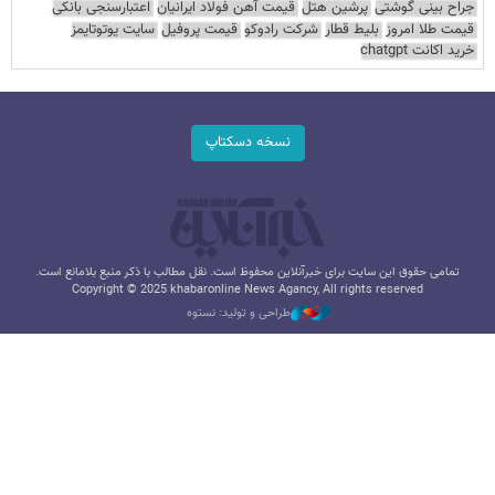
جراح بینی گوشتی
پرشین هتل
قیمت آهن فولاد ایرانیان
اعتبارسنجی بانکی
قیمت طلا امروز
بلیط قطار
شرکت رادوکو
قیمت پروفیل
سایت یوتوتایمز
خرید اکانت chatgpt
نسخه دسکتاپ
تمامی حقوق این سایت برای خبرآنلاین محفوظ است. نقل مطالب با ذکر منبع بلامانع است.
Copyright © 2025 khabaronline News Agancy, All rights reserved
طراحی و تولید: نستوه