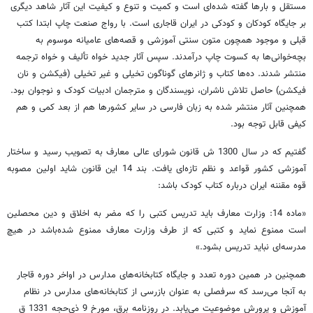
مستقل و بارها گفته شده‌ای است و کمیت و تنوع و کیفیت این آثار شاهد دیگری
بر جایگاه کودکان و کودکی در ایران قاجاری است. با رواج صنعت چاپ ابتدا کتب
قبلی و موجود همچون متون سنتی آموزشی و قصه‌های عامیانه موسوم به
بچه‌خوانی‌ها به کسوت چاپ درآمدند. سپس آثار جدید خواه تألیف و خواه ترجمه
منتشر شدند. ده‌ها کتاب و ژانرهای گوناگون تخیلی و غیر تخیلی (فیکشن و نان
فیکشن) حاصل تلاش ناشران، نویسندگان و مترجمان ادبیات کودک و نوجوان بود.
همچنین آثار منتشر شده به زبان فارسی در سایر کشورها هم از بعد کمی و هم
کیفی قابل توجه بود.
گفتیم که در سال 1300 ش قانون شورای عالی معارف به تصویب رسید و ساختار
آموزشی کشور قواعد و نظم تازه‌ای یافت. بند 14 این قانون شاید اولین مصوبه
قوه مقننه ایران درباره کتاب کودک باشد:
«ماده 14: وزارت معارف باید تدریس کتبی را که مضر به اخلاق و دین محصلین
است ممنوع نماید و کتبی که از طرف وزارت معارف ممنوع شده‌باشد در هیچ
مدرسه‌ای نباید تدریس بشود.»
همچنین در همین دوره تعدد و جایگاه کتابخانه‌های مدارس در اواخر دوره قاجار
به آنجا می‌رسد که سرفصلی به عنوان بازرسی از کتابخانه‌های مدارس در نظام
آموزش و پرورش موضوعیت می‌یابد. در روزنامه برق، مورخ 9 ذی‌حجه 1331 ق