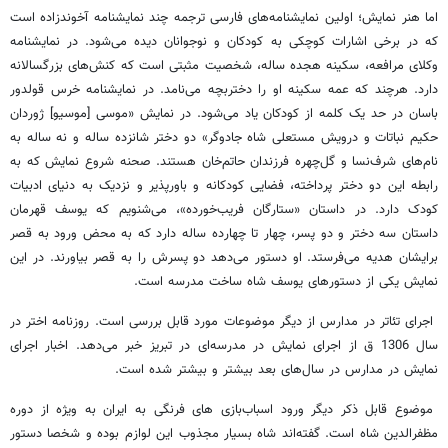
اما هنر نمایش؛ اولین نمایشنامه‌های فارسی ترجمه چند نمایشنامه آخوندزاده است
که در برخی اشارات کوچکی به کودکان و نوجوانان دیده می‌شود. در نمایشنامه
وکلای مرافعه، سکینه هجده ساله، شخصیت مثبتی است که کنش‌های بزرگسالانه
دارد. هرچند که عمه سکینه او را دختربچه می‌نامد. در نمایشنامه خرس قولدور
باسان در حد یک کلمه از کودکان یاد می‌شود. در نمایش «موسی [موسیو] ژوردان
حکیم نباتات و درویش مستعلی شاه جادوگر» دو دختر شانزده ساله و نه ساله به
نام‌های شرف‌نسا و گل‌چهره فرزندان حاتم‌خان هستند. صحنه شروع نمایش که به
رابطه این دو دختر پرداخته، فضایی کودکانه و باورپذیر و نزدیک به دنیای ادبیات
کودک دارد. در داستان «ستارگان فریب‌خورده»، می‌شنویم که یوسف قهرمان
داستان سه دختر و دو پسر، چهار تا چهارده ساله دارد که به محض ورود به قصر
برایشان هدیه می‌فرستد. او دستور می‌دهد دو پسرش را به قصر بیاورند. در این
نمایش یکی از دستورهای یوسف شاه ساخت مدرسه است.
اجرای تئاتر در مدارس از دیگر موضوعات مورد قابل بررسی است. روزنامه اختر در
سال 1306 ق از اجرای نمایش در مدرسه‌ای در تبریز خبر می‌دهد. اخبار اجرای
نمایش در مدارس در سال‌های بعد بیشتر و بیشتر شده است.
موضوع قابل ذکر دیگر ورود اسباب‌بازی های فرنگی به ایران به ویژه از دوره
مظفرالدین شاه است. گفته‌اند شاه بسیار مجذوب این لوازم بوده و شخصا دستور