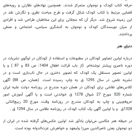
حرفه کتاب کودک و نوجوان متمرکز شدند. همچنین نهادهای نظارتی و رویه‌های
قضایی مرتبط با کتاب کودک شکل گرفت و طرح مباحث نظری و نگارش نقد در
این زمینه شروع شد. دیگر آن که مجلاتی برای این مخاطبان طراحی شد و افرادی
از میان نویسندگان کودک و نوجوان به کنشگری سیاسی، اجتماعی و صنفی
پرداختند.
دنیای هنر
درباره اولین تصاویر کودکان در مطبوعات و استفاده از کودکان در لوگوی نشریات در
دوره ناصری پیشتر نوشته‌ام. (از باب قرائت اطفال 1404: ص 83 و 87 ) و یا
اولین تصویر مستقل یک کودک که تصویر دختری در حال تاب‌بازی است و در
نشریه علمی در سال 1295 ق به چاپ رسیده است. (همان، ص 88) آگهی
کلاس‌های نقاشی برای کودکان در همان دوره مندرج در روزنامه دولت علیه ایران
شماره 520 مورخ 27 شوال 1278 ق خواندنی است و یا آگهی آموزش امور
حروفچینی و چاپ به کودکان مندرج در روزنامه وقت، مورخ 20 ربیع‌الثانی
1328ق و یا اولین آگهی یک کتاب کودک در روزنامه نظامی در سال 1294 ق .
در حیطه هنر عکاسی می‌توان یادآور شد اولین عکس‌های گرفته شده در ایران از
دو نوجوان یعنی ناصرالدین میرزا ولیعهد و خواهرش عزت‌الدوله بوده است.