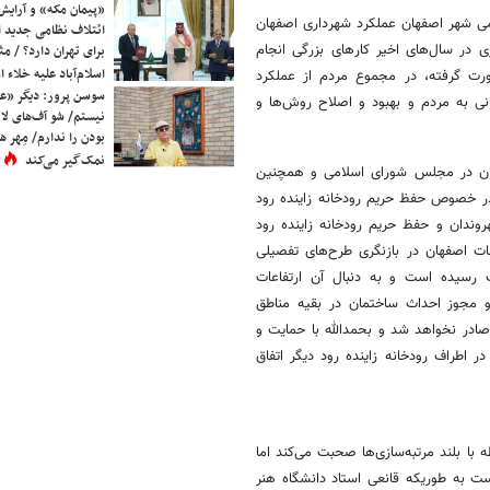
«پیمان مکه» و آرایش
ی شهر اصفهان عملکرد شهرداری اصفهان
ائتلاف نظامی جدید 
ی در سال‌های اخیر کارهای بزرگی انجام
برای تهران دارد؟ / مث
اسلام‌آباد علیه خلاء
ورت گرفته، در مجموع مردم از عملکرد
سوسن پرور: دیگر «عا
ی به مردم و بهبود و اصلاح روش‌ها و
نیستم/ شو آف‌های لاز
بودن را ندارم/ مِهر هم
نمک‌گیر می‌کند
ان در مجلس شورای اسلامی ‌و همچنین
 خصوص حفظ حریم رودخانه زاینده رود
وندان و حفظ حریم رودخانه زاینده رود
ات اصفهان در بازنگری طرح‌های تفصیلی
 رسیده است و به دنبال آن ارتفاعات
خی اصفهان حداکثر تا 12 متر مجاز بوده و مجوز احداث ساختمان در بقیه مناطق
 نیز از این پس برای ساختمان‌هایی با ارتفاع بیش از 4 طبقه صادر نخواهد شد و بحمدالله با حمایت و
 اطراف رودخانه زاینده رود دیگر اتفاق
با بلند مرتبه‌سازی‌ها صحبت می‌کند اما
است به طوریکه قانعی استاد دانشگاه هنر