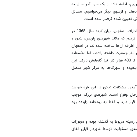
رویم، ادامه داد: از یک سو، آخر سال به
دهند و ازسوی دیگر می‌خواهیم، مسائل
یش تعیین شده گرفتار شده است.
استاد معماری دانشگاه هنر اصفهان با اشاره به ساخت سه شهرک جدید در اطراف اصفهان، بیان کرد: سال 1368 در
کردیم که مانند شهرهای پاریس، لندن و
طراف آن‌ها ساخته شده‌اند، در اصفهان
 اجرا شود، به این ترتیب، شهرک‌های اطراف باید حداکثر 30 هزار نفر جمعیت داشته باشند، اما متأسفانه
این شهرک‌ها با 200 هزار نفر جمعیت به شهری بزرگ تبدیل شده‌اند که حتی تا 400 هزار نفر نیز گنجایش دارند. این
بلعیده و شهرک‌ها به مرکز شهر متصل
مدن مشکلات زیادی در این باره خواهد
 درحال وقوع است. شهرهای بزرگ موجب
ار دارد و فقط به رودخانه زاینده رود
ن زمینه مربوط به گذشته بوده و مجوزات
تصدی مسئولیت توسط شهردار قبلی اتفاق