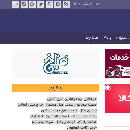
شنبه ۱۷ مرداد ۱۴۰۵
انتشارات
وبلاگ
استان‌ها
وبگردی
خبرآنلاین
راه نو آنلاین
بازی آنلاین
قیمت تلویزیون سونی
مبل مینیمال
جراح بینی گوشتی
پرشین هتل
قیمت آهن فولاد ایرانیان
اعتبارسنجی بانکی
قیمت طلا امروز
بلیط قطار
شرکت رادوکو
قیمت پروفیل
سایت یوتوتایمز
خرید اکانت chatgpt