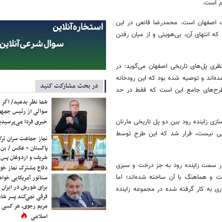
م است.
 اصفهان است. محمدرضا قانعی در این
انتهای آن، بی‌هویتی و از میان رفتن
ظری پل‌های تاریخی اصفهان می‌گوید: در
‌اند و توصیه شده بود که این رودخانه
در بحث مشارکت کنید
طرح‌های جامع این است که فقط در حد
شما نظر بدهید/ اگر خ
سوالی از رئیس جمه
ی زاینده رود بین دو پل تاریخی مارنان
خبری فردا می‌پرسیدی
یی نیست، قرار شد که این طرح توسط
نماز جماعت سران ترک
پاکستان + عکس / بن‌س
شریف و اردوغان پس ا
 در سمت زاینده رود به جز درخت و سبزی
دفاع مشترک نماز خوا
 و هماهنگ با آن ساخته شده‌اند؛ اما
سناتور آمریکایی خواه
برای شورش در ایران 
ی به کار گرفته شده در مجموعه زاینده
فرقی نمی‌کند پسر شاه 
مریم رجوی، هر کسی 
اسلامی