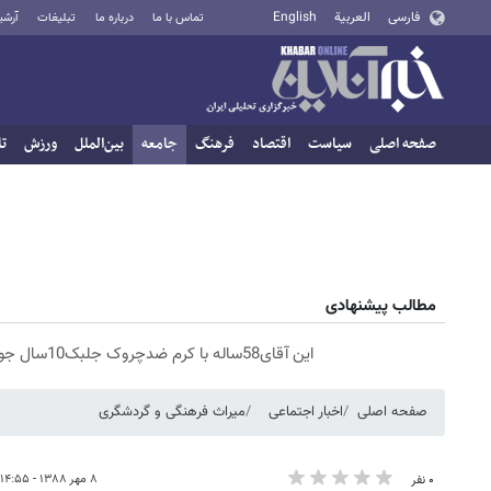
فارسی
العربية
English
تماس با ما
درباره ما
تبلیغات
آرشی
صفحه اصلی
سیاست
اقتصاد
فرهنگ
جامعه
بین‌الملل
ورزش
تا
مطالب پیشنهادی
این آقای58ساله با کرم ضدچروک جلبک10سال جوان شد(سفارش با تخفیف)
صفحه اصلی
اخبار اجتماعی
میراث فرهنگی و گردشگری
۸ مهر ۱۳۸۸ - ۱۴:۵۵
۰ نفر