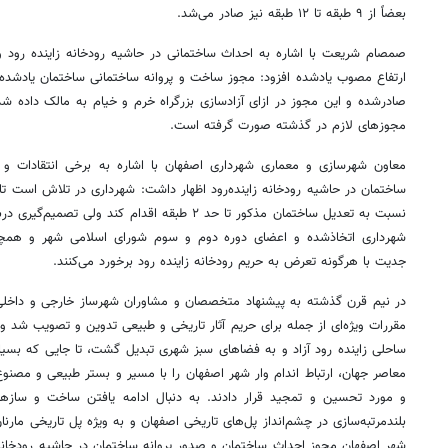
بعضاً از ۹ طبقه تا ۱۲ طبقه نیز صادر می‌شد.
صمصام شریعت با اشاره به احداث ساختمانی در حاشیه رودخانه زاینده رود و 
ارتفاع مصوب یادشده افزود: مجوز ساخت و پروانه ساختمانی ساختمان یادشده
صادرشده و این مجوز در ازای آزادسازی بزرگراه خرم و خیام به مالک داده
مجوزهای لازم در گذشته صورت گرفته است.
معاون شهرسازی و معماری شهرداری اصفهان با اشاره به برخی انتقادات و
ساختمان در حاشیه رودخانه زاینده‌رود اظهار داشت: شهرداری در تلاش است ت
نسبت به تعدیل ساختمان مذکور تا حد ۲ طبقه اقدام کند 
شهرداری اتخاذشده و اعضای دوره دوم و سوم شورای اسلامی شهر و همچن
جدیت با هرگونه تعرض به حریم رودخانه زاینده رود برخورد می‌کنند.
در نیم قرن گذشته به پیشنهاد متخصصان و مشاوران شهرساز خارجی و داخلی 
مقررات ویژه‌ای از جمله برای حریم آثار تاریخی و طبیعی تدوین و تصویب شد
ساحلی زاینده رود آزاد و به فضاهای سبز شهری تبدیل گشت، تا جایی که بسی
معاصر جهان، ارتباط اندام وار شهر اصفهان را با مسیر و بستر طبیعی و مصنوع
و مورد تحسین و تمجید قرار دادند. به دنبال ادامه یافتن ساخت و سازهای 
بلندمرتبه‌سازی در چشم‌انداز پل‌های تاریخی اصفهان و به ویژه پل تاریخی ما