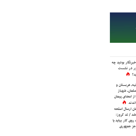
برنگار بودید چه
ور در نشست
د؟
یه، عربستان و
لمان، شهباز
ز امضای پیمان
ندند
ان ارسال اسلحه
شد / تد کروز:
روی کار بیاید یا
جز جمهوری