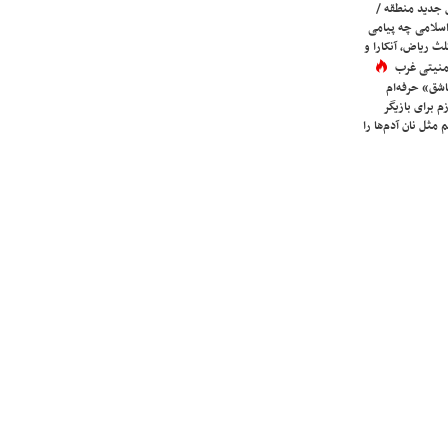
 جدید منطقه /
اسلامی چه پیامی
لث ریاض، آنکارا و
 امنیتی غرب
شق» حرفه‌ام
م برای بازیگر
 مثل نان آدم‌ها را