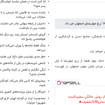
آیا لازم است در همان جلسه خواستگار
پسر شود؟
راننده مست به قانونی که جرمش را با 
مجازات می کند، می‌خندد
دختران از رابطه پنهانی مادر خبر داشتند؛
جنایت پس از بازداشت
گرمای تابستان امسال چند روز دیگر تما
اث فرهنگی، صنایع دستی و گردشگری، از
هواشناسی پاسخ داد
جنگ فقط خانه‌ها را ویران نمی‌کند؛ آدم‌
می‌دهد
خطر جدی نوشیدن چای داغ؛ این هشدار 
ذف چهار طبقه از برج جهان‌نما تا اول
کشفی غیرمنتظره در یکی از خانه‌های ش
 نشود، ثبت جهانی میدان نقش جهان اصفهان در فهرست
تنگی انگشتر و کفش در گرما؛ واکنش ط
هشدار جدی؟
بیماری‌ای که کسی فکر نمی‌کند کودکان ب
شوند
خبرنگار را از میان پرونده‌های کیفری شن
 از روش خانگی سفیدکننده
دان50%تخفیف🔥
شهریور/ جزئیات